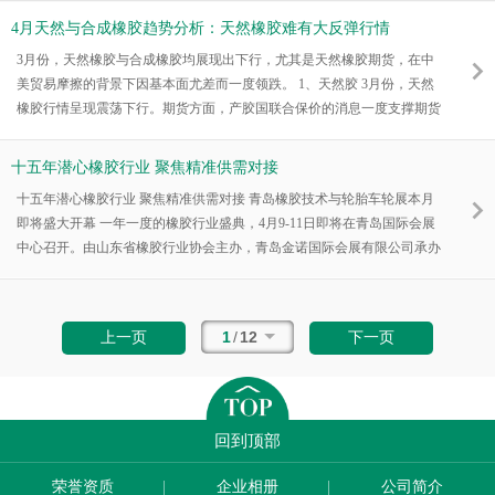
机、水文仪器、泵、眼镜、输水管、抽油设备、输电线路铁塔和电力金具
4月天然与合成橡胶趋势分析：天然橡胶难有大反弹行情
等9类，均为2017年取消工业产品生产许可证管理的产品。经检验，4052
3月份，天然橡胶与合成橡胶均展现出下行，尤其是天然橡胶期货，在中
家企业生产的5295批次产品合格，产品抽样合格率为92.5%；检出427批
美贸易摩擦的背景下因基本面尤差而一度领跌。 1、天然胶 3月份，天然
次
橡胶行情呈现震荡下行。期货方面，产胶国联合保价的消息一度支撑期货
市场，但是随着炒作降温，且因为化工品市场气氛不佳，沪胶在震荡中渐
渐显出弱势。随着美联储加息以及中美贸易摩擦升温，全球大宗商品市场
十五年潜心橡胶行业 聚焦精准供需对接
普跌，而天然橡胶因为基本面压制表现尤甚，处于领跌低位。月底前，期
十五年潜心橡胶行业 聚焦精准供需对接 青岛橡胶技术与轮胎车轮展本月
市虽有回暖迹象，但因基本面并无重大利好，行情整体以震荡运行为主。
即将盛大开幕 一年一度的橡胶行业盛典，4月9-11日即将在青岛国际会展
现货方面，由于下游企业
中心召开。由山东省橡胶行业协会主办，青岛金诺国际会展有限公司承办
的中国国际橡胶技术与轮胎车轮（青岛）展览会，是关于橡胶机械及检测
设备、橡胶化学品及原材料、轮胎、钢圈、轮胎轮圈生产设备及原料、轮
胎翻新设备及原料的专业展会。 伴随着国际橡胶工业的高速增长，2018
1
/
12
上一页
下一页
年展会再创历史新高。将汇集展商490余家，展出面积6万平米，专业论坛
5场，同期活动3
回到顶部
荣誉资质
企业相册
公司简介