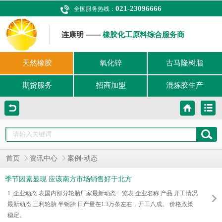
021-23096666
全国服务热线：
连康明 ——
橡胶化工原料综合服务商
天然橡胶
氧化锌
古马隆树脂
期货服务
招商加盟
混炼胶生产
首页
资讯中心
案例·动态
季节因素显现 应该南方市场销售好于北方
1. 企业动态 表国内部分轮胎厂家最新动态一览表 企业名称 产品 开工情况
最新动态 三利轮胎 半钢胎 日产量在1.3万条左右，开工八成。 价格政策
稳定。