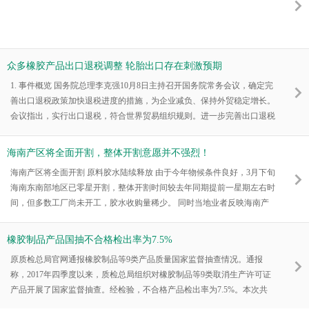
众多橡胶产品出口退税调整 轮胎出口存在刺激预期
1. 事件概览 国务院总理李克强10月8日主持召开国务院常务会议，确定完
善出口退税政策加快退税进度的措施，为企业减负、保持外贸稳定增长。
会议指出，实行出口退税，符合世界贸易组织规则。进一步完善出口退税
政策，加快出口退税进度，有利于深化供给侧结构性改革、推动实体经济
降成本，也有利于应对当前复杂国际形势、保持外贸稳定增长。会议决
海南产区将全面开割，整体开割意愿并不强烈！
定，从2018年11月1日起，按照结构调整原则，参照国际通行做法，将现
海南产区将全面开割 原料胶水陆续释放 由于今年物候条件良好，3月下旬
行货物出口退税率为15%的和部分13%的提至16%；9%的提至10%，其中
海南东南部地区已零星开割，整体开割时间较去年同期提前一星期左右时
部分提至1
间，但多数工厂尚未开工，胶水收购量稀少。 同时当地业者反映海南产
区全面开割时间将统一至清明节后。而目前我们了解海南产区整体开割情
况如下： 随着时间推移，目前海南产区新胶开割区域逐渐放大。 海南橡
橡胶制品产品国抽不合格检出率为7.5%
胶国营加工厂已陆续开工，原料胶水收购开市价：国营胶厂胶水收购价格
原质检总局官网通报橡胶制品等9类产品质量国家监督抽查情况。通报
12.0元/公斤(制浓乳12.0元/公斤，制全乳12.0元/公斤)，较年前停割前水平
称，2017年四季度以来，质检总局组织对橡胶制品等9类取消生产许可证
整
产品开展了国家监督抽查。经检验，不合格产品检出率为7.5%。本次共
抽查4462家企业生产的5722批次产品。抽查产品包括橡胶制品、机动脱粒