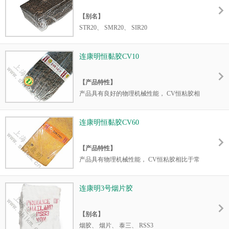
而成，是物美价廉的实用性产品，由于工厂大
【别名】
多将标二原料中较好的挑选出来生产市场价值
STR20、 SMR20、 SIR20
高的凝标一，造成该产品的实际产量不多。质
量较稳定，杂质比SCR5的杂质稍高（0.10以
【产品特性】
下）。
连康明恒黏胶CV10
进口标胶20，主要用于轮胎行业，杂质较5号
和10号要高。
【产品特性】
产品具有良好的物理机械性能， CV恒粘胶相
比于常规的通用天然橡胶有稳定的门尼粘度，
加工工艺性能的稳定与一致性胶。根据不同工
连康明恒黏胶CV60
艺要求，可以缩短塑炼时间，甚至完全免去塑
炼，直接节省了加工费用，降低操作次品率，
【产品特性】
增加产量，产生较为直观的经济效益。
产品具有物理机械性能， CV恒粘胶相比于常
规的通用天然橡胶有稳定的门尼粘度，加工工
【主要适用】
艺性能的稳定与一致性胶。根据不同工艺要
可用于精密橡胶制品（包括轮胎和汽车配
连康明3号烟片胶
求，可以缩短塑炼时间，甚至完全免去塑炼，
件）。
直接节省了加工费用，降低操作次品率，增加
【别名】
产量，产生较为直观的经济效益。
烟胶、 烟片、 泰三、 RSS3