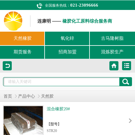
021-23096666
全国服务热线：
连康明 ——
橡胶化工原料综合服务商
天然橡胶
氧化锌
古马隆树脂
期货服务
招商加盟
混炼胶生产
首页
产品中心
天然胶
混合橡胶20#
【型号】
STR20