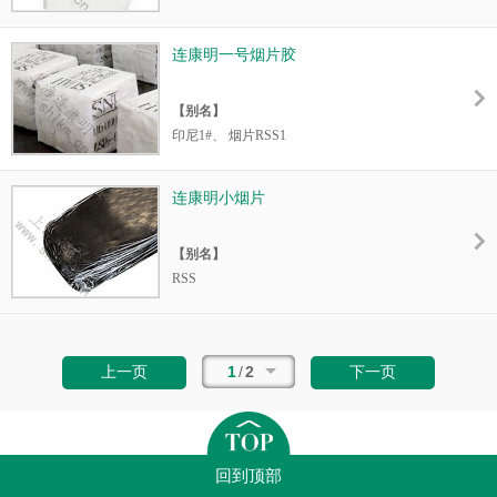
【主要适用】
【产品特性】
可用于精密橡胶制品（包括轮胎和汽车配
连康明一号烟片胶
工艺：
烟片胶是用新鲜胶乳为原料,经凝固、干
件）。
燥、烟熏等工艺而制得。
【别名】
级别：
烟片胶采用外观分级法，标准（GB
印尼1#、 烟片RSS1
8089-87）分为一级、二级、三级、四级、五
级，达不到五级的则列为等外胶。是天然橡胶
【产品特性】
的品种。
连康明小烟片
拉绅强度等性能比5号标胶。具有很强的弹性
特点：
一般烟片胶为琥珀色，微透明，略有烟
和良好的绝缘性、可塑性、隔水隔气、抗拉和
熏气味，相对密度0.90～0.93。是制备各种橡
【别名】
耐磨等特点。
胶制品的原料。 由于烟熏产生了杂酚油，它对
RSS
橡胶有防老，防腐作用，因此RSS3综合性能
【产品特性】
【主要适用】
拉绅强度等性能比5号标胶。具有很强的弹性
应用于汽车内外轮胎，输送带，胶管，工程轮
1
/
2
上一页
下一页
和良好的绝缘性、可塑性、隔水隔气、抗拉和
胎等要求抗拉，耐磨的橡胶制品。
耐磨等特点。
回到顶部