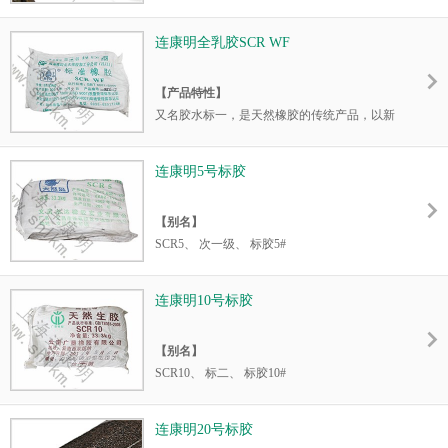
【产品特性】
连康明全乳胶SCR WF
外观：
无色,透明半透明。
性质：
混合胶。
【产品特性】
性能：
在天然橡胶的基础上加少许合成橡胶及
又名胶水标一，是天然橡胶的传统产品，以新
一部分化工产品混合提炼而成的。
鲜胶乳为原料加工而成，产品质量较本公司的
烟胶P0和门尼均较烟片胶稍低。是质量稳定的
【主要适用】
连康明5号标胶
品种。
有很强的弹性和绝缘性、可塑性、隔水隔气、
抗拉和耐磨等特点，被广泛地运用于工业、农
【别名】
业、国防、交通、运输、机械制造、医药卫生
SCR5、 次一级、 标胶5#
领域和日常生活等方面，如轮胎、运输带、传
动带、各种密封圈；医用手套、输血管；日常
【产品特性】
生活中所用的胶鞋、雨衣、暖水袋以及高科技
连康明10号标胶
又名绉标一，是民营橡胶的传统产品正品是以
领域的橡胶零部件。
农户制作的新鲜胶团为原料，经绉片、造粒、
【别名】
干燥等工艺加工而成。该产品民营加工厂一般
SCR10、 标二、 标胶10#
不按国家标准承诺质量，但由于原料上乘，产
品的使用价值已得到市场的认可，是经济实用
【产品特性】
的橡胶品种。性能较稳定，杂质di。
连康明20号标胶
是以胶丝、胶杯胶、胶线、小胶团等原料加工